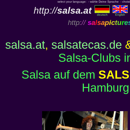
select your language: - wähle Deine Sprache - choisiss
http://
salsa.at
deutsch
English
http
://
s
a
l
s
a
p
i
c
t
u
r
e
salsa.at
,
salsatecas.de
Salsa-Clubs 
Salsa auf dem
SALS
Hamburg,