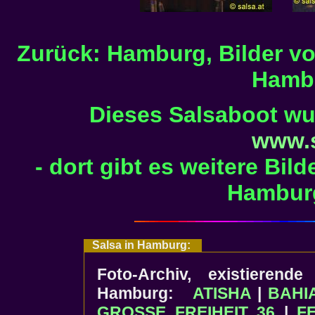
Zurück: Hamburg, Bilder v
Hamb
Dieses Salsaboot wu
www.s
- dort gibt es weitere Bil
Hamburg
Salsa in Hamburg:
Foto-Archiv, existierend
Hamburg:
ATISHA
|
BAHI
GROSSE FREIHEIT 36
|
F