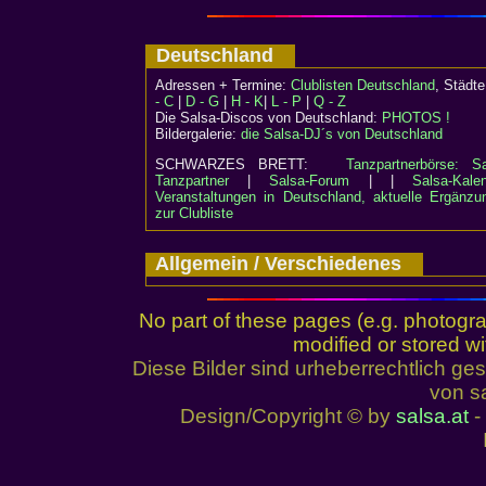
Deutschland
Adressen + Termine:
Clublisten Deutschland
, Städ
- C
|
D - G
|
H - K
|
L - P
|
Q - Z
Die Salsa-Discos von Deutschland:
PHOTOS !
Bildergalerie:
die Salsa-DJ´s von Deutschland
SCHWARZES BRETT:
Tanzpartnerbörse: Sa
Tanzpartner
|
Salsa-Forum
| |
Salsa-Kalen
Veranstaltungen in Deutschland, aktuelle Ergänzu
zur Clubliste
Allgemein / Verschiedenes
No part of these pages (e.g. photogr
modified or stored wi
Diese Bilder sind urheberrechtlich 
von sa
Design/Copyright © by
salsa.at
- 