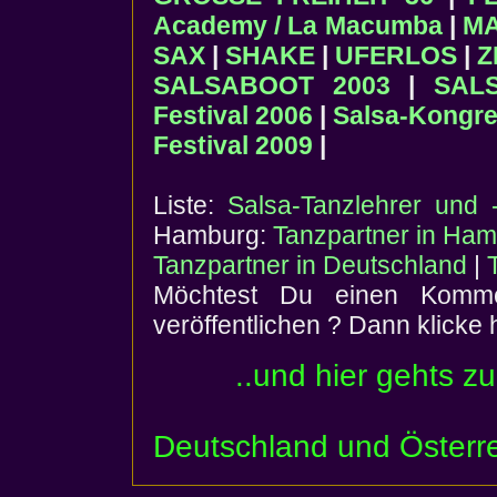
Academy / La Macumba
|
M
SAX
|
SHAKE
|
UFERLOS
|
Z
SALSABOOT 2003
|
SAL
Festival 2006
|
Salsa-Kongres
Festival 2009
|
Liste:
Salsa-Tanzlehrer und 
Hamburg:
Tanzpartner in Ha
Tanzpartner in Deutschland
|
Möchtest Du einen Komme
veröffentlichen ? Dann klicke 
..und hier gehts z
Deutschland und Österr